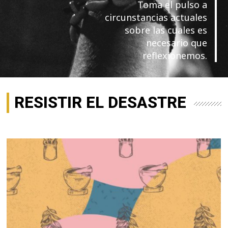
Toma el pulso a
circunstancias actuales
sobre las cuales es
necesario que
reflexionemos.
RESISTIR EL DESASTRE