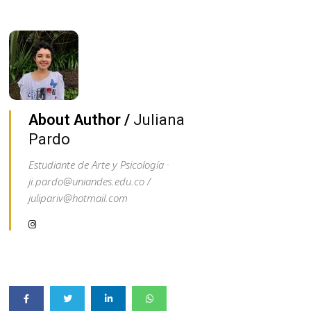
About Author /
Juliana
Pardo
Estudiante de Arte y Psicología ·
ji.pardo@uniandes.edu.co /
julipariv@hotmail.com